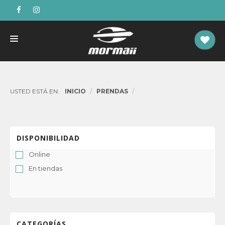
UNISEX
NIÑOS
USTED ESTÁ EN:
INICIO
PRENDAS
DAMAS
CABALLEROS
DISPONIBILIDAD
Online
En tiendas
CATEGORÍAS