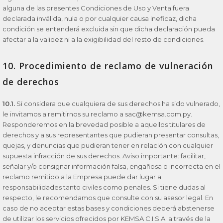
alguna de las presentes Condiciones de Uso y Venta fuera
declarada inválida, nula o por cualquier causa ineficaz, dicha
condición se entenderá excluida sin que dicha declaración pueda
afectar a la validez ni a la exigibilidad del resto de condiciones.
10. Procedimiento de reclamo de vulneración
de derechos
10.1.
Si considera que cualquiera de sus derechos ha sido vulnerado,
le invitamos a remitirnos su reclamo a sac@kemsa.com.py.
Responderemos en la brevedad posible a aquellos titulares de
derechos y a sus representantes que pudieran presentar consultas,
quejas, y denuncias que pudieran tener en relación con cualquier
supuesta infracción de sus derechos. Aviso importante: facilitar,
señalar y/o consignar información falsa, engañosa o incorrecta en el
reclamo remitido a la Empresa puede dar lugar a
responsabilidades tanto civiles como penales. Si tiene dudas al
respecto, le recomendamos que consulte con su asesor legal. En
caso de no aceptar estas bases y condiciones deberá abstenerse
de utilizar los servicios ofrecidos por KEMSA C.I.S.A. a través de la