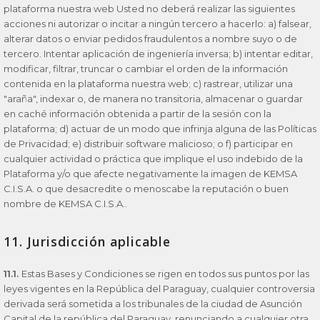
plataforma nuestra web Usted no deberá realizar las siguientes
acciones ni autorizar o incitar a ningún tercero a hacerlo: a) falsear,
alterar datos o enviar pedidos fraudulentos a nombre suyo o de
tercero. Intentar aplicación de ingeniería inversa; b) intentar editar,
modificar, filtrar, truncar o cambiar el orden de la información
contenida en la plataforma nuestra web; c) rastrear, utilizar una
"araña", indexar o, de manera no transitoria, almacenar o guardar
en caché información obtenida a partir de la sesión con la
plataforma; d) actuar de un modo que infrinja alguna de las Políticas
de Privacidad; e) distribuir software malicioso; o f) participar en
cualquier actividad o práctica que implique el uso indebido de la
Plataforma y/o que afecte negativamente la imagen de KEMSA
C.I.S.A. o que desacredite o menoscabe la reputación o buen
nombre de KEMSA C.I.S.A..
11. Jurisdicción aplicable
11.1.
Estas Bases y Condiciones se rigen en todos sus puntos por las
leyes vigentes en la República del Paraguay, cualquier controversia
derivada será sometida a los tribunales de la ciudad de Asunción
Capital de la república del Paraguay, renunciando a cualquier otra