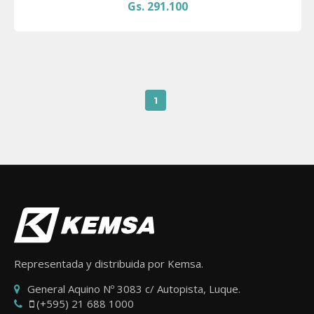
Gs. 291.100
1
Representada y distribuida por Kemsa.
General Aquino Nº 3083 c/ Autopista, Luque.
(+595) 21 688 1000