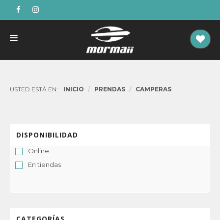
UNISEX
NIÑOS
USTED ESTÁ EN:
INICIO
PRENDAS
CAMPERAS
DAMAS
CABALLEROS
DISPONIBILIDAD
Online
En tiendas
CATEGORÍAS