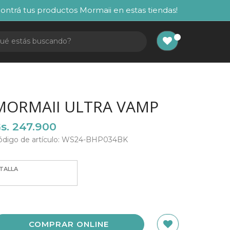
ontrá tus productos Mormaii en estas tiendas!
MORMAII ULTRA VAMP
s. 247.900
ódigo de artículo: WS24-BHP034BK
TALLA
COMPRAR ONLINE