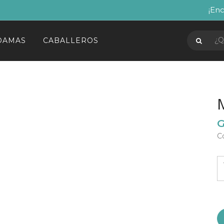
¡Enc
DAMAS
CABALLEROS
G
C